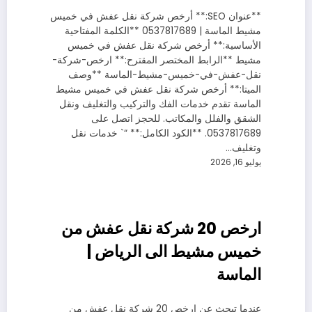
**عنوان SEO:** أرخص شركة نقل عفش في خميس
مشيط الماسة | 0537817689 **الكلمة المفتاحية
الأساسية:** أرخص شركة نقل عفش في خميس
مشيط **الرابط المختصر المقترح:** ارخص-شركة-
نقل-عفش-في-خميس-مشيط-الماسة **وصف
الميتا:** أرخص شركة نقل عفش في خميس مشيط
الماسة تقدم خدمات الفك والتركيب والتغليف ونقل
الشقق والفلل والمكاتب. للحجز اتصل على
0537817689. **الكود الكامل:** “` خدمات نقل
وتغليف…
يوليو 16, 2026
ارخص 20 شركة نقل عفش من
خميس مشيط الى الرياض |
الماسة
عندما تبحث عن ارخص 20 شركة نقل عفش من