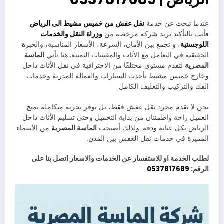
عندما تبحث عن خدمة
نقل عفش من خميس مشيط الى الرياض
فأنت بالتأكيد تريد شركة مرخصة من
وزراة النقل والخدمات
اللوجستية
، و تجمع بين الأمان، السرعة، الأسعار المناسبة، والخبرة
الحقيقية في التعامل مع الأثاث والمقتنيات الثمينة. هنا تأتي
الماسة
المصرية
لتقدم مستوى مختلفًا من الاحترافية في نقل الأثاث داخل
وخارج خميس مشيط بأحدث السيارات والعمالة المدربة وخدمات
الفك والتركيب والتغليف الكامل.
نحن لا نقدم مجرد نقل عفش فقط، بل نوفر تجربة متكاملة تمنح
العميل راحة واطمئنان من بداية التحميل وحتى تسليم الأثاث داخل
الرياض بكل عناية ودقة. ولذلك أصبحت
الماسة المصرية
من الأسماء
المميزة في خدمات نقل العفش بين المدن.
لطلب الخدمة او للاستفسار عن الخدمات والاسعار اتصل بنا على
الرقم:
0537817689